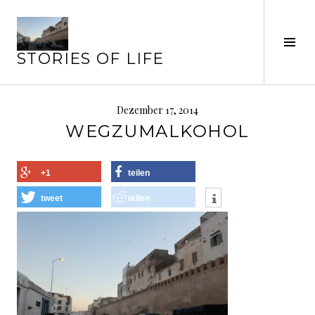
Springe
zum
Seit
Inhalt
STORIES OF LIFE
ums
Dezember 17, 2014
WEGZUMALKOHOL
+1
teilen
tweet
teilen