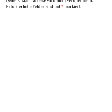
Deine E-Mail-Adresse wird nicht veröffentlicht.
Erforderliche Felder sind mit
*
markiert
Kommentar
*
I accept that my given data and my IP address is sent
to a server in the USA only for the purpose of spam
prevention through the
Akismet
program.
More
information on Akismet and GDPR
.
Name
*