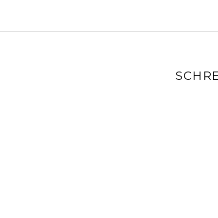
SCHRE
Deine E-Mai
markiert
Kommenta