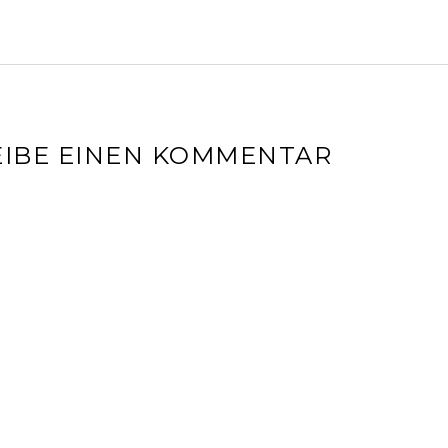
IBE EINEN KOMMENTAR
l-Adresse wird nicht veröffentlicht.
Erforderliche Felder sin
r
*