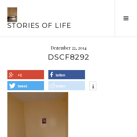
Springe
zum
Seit
Inhalt
STORIES OF LIFE
ums
Dezember 22, 2014
DSCF8292
+1
teilen
tweet
teilen