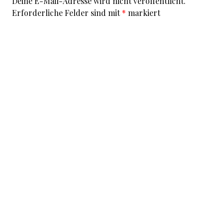
Deine E-Mail-Adresse wird nicht veröffentlicht.
Erforderliche Felder sind mit
*
markiert
Kommentar
*
I accept that my given data and my IP address is sent
to a server in the USA only for the purpose of spam
prevention through the
Akismet
program.
More
information on Akismet and GDPR
.
Name
*