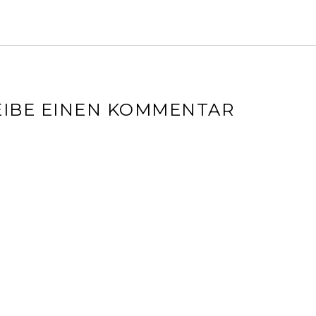
IBE EINEN KOMMENTAR
l-Adresse wird nicht veröffentlicht.
Erforderliche Felder sin
r
*