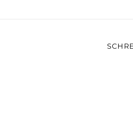
SCHRE
Deine E-Mai
markiert
Kommenta