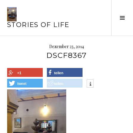
Springe
zum
Seit
Inhalt
STORIES OF LIFE
ums
Dezember 23, 2014
DSCF8367
+1
teilen
tweet
teilen