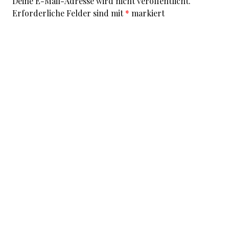
Deine E-Mail-Adresse wird nicht veröffentlicht.
Erforderliche Felder sind mit
*
markiert
Kommentar
*
I accept that my given data and my IP address is sent
to a server in the USA only for the purpose of spam
prevention through the
Akismet
program.
More
information on Akismet and GDPR
.
Name
*