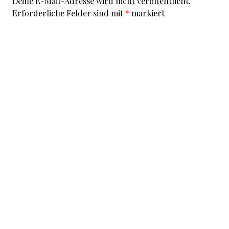
Deine E-Mail-Adresse wird nicht veröffentlicht.
Erforderliche Felder sind mit
*
markiert
Kommentar
*
I accept that my given data and my IP address is sent
to a server in the USA only for the purpose of spam
prevention through the
Akismet
program.
More
information on Akismet and GDPR
.
Name
*