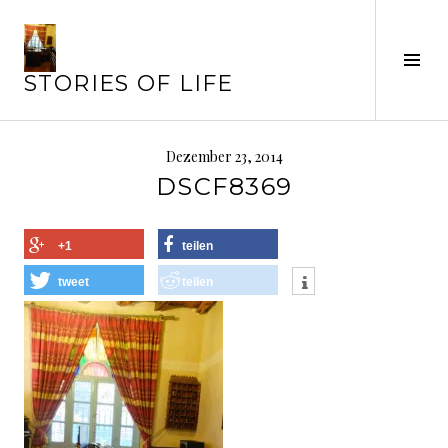
Springe
zum
Seit
Inhalt
STORIES OF LIFE
ums
Dezember 23, 2014
DSCF8369
+1
teilen
tweet
teilen