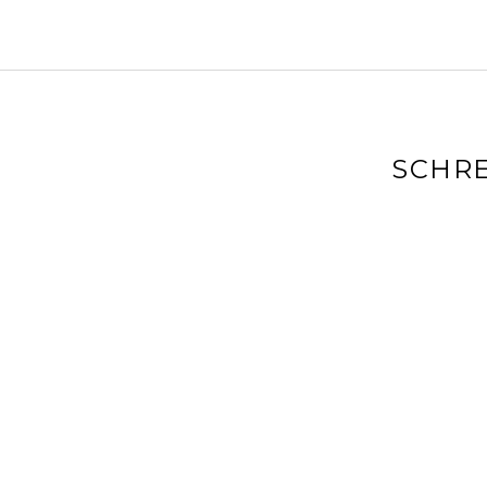
SCHRE
Deine E-Mai
markiert
Kommenta