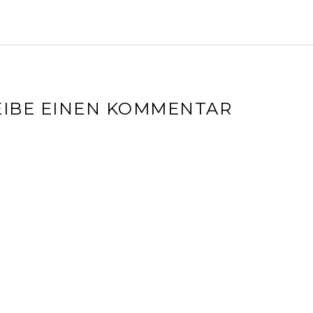
IBE EINEN KOMMENTAR
l-Adresse wird nicht veröffentlicht.
Erforderliche Felder sin
r
*