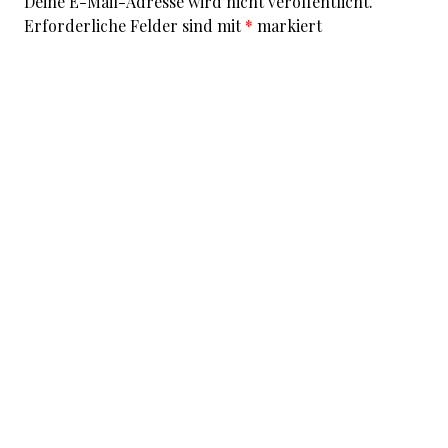
Deine E-Mail-Adresse wird nicht veröffentlicht.
Erforderliche Felder sind mit
*
markiert
Kommentar
*
I accept that my given data and my IP address is sent
to a server in the USA only for the purpose of spam
prevention through the
Akismet
program.
More
information on Akismet and GDPR
.
Name
*