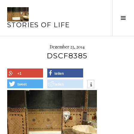
Springe
zum
Seit
Inhalt
STORIES OF LIFE
ums
Dezember 23, 2014
DSCF8385
+1
teilen
tweet
teilen