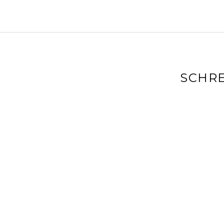
SCHRE
Deine E-Mai
markiert
Kommenta