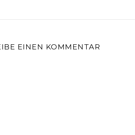
IBE EINEN KOMMENTAR
l-Adresse wird nicht veröffentlicht.
Erforderliche Felder sin
r
*