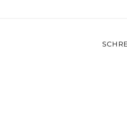
SCHRE
Deine E-Mai
markiert
Kommenta