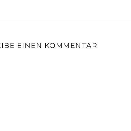
IBE EINEN KOMMENTAR
l-Adresse wird nicht veröffentlicht.
Erforderliche Felder sin
r
*