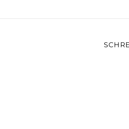
SCHRE
Deine E-Mai
markiert
Kommenta