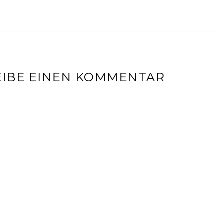
IBE EINEN KOMMENTAR
l-Adresse wird nicht veröffentlicht.
Erforderliche Felder sin
r
*