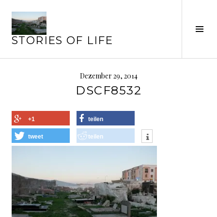
Springe
zum
Seit
Inhalt
STORIES OF LIFE
ums
Dezember 29, 2014
DSCF8532
+1
teilen
tweet
teilen