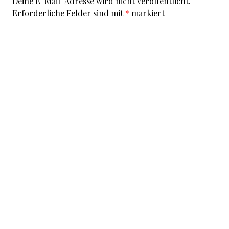
Deine E-Mail-Adresse wird nicht veröffentlicht.
Erforderliche Felder sind mit
*
markiert
Kommentar
*
I accept that my given data and my IP address is sent
to a server in the USA only for the purpose of spam
prevention through the
Akismet
program.
More
information on Akismet and GDPR
.
Name
*