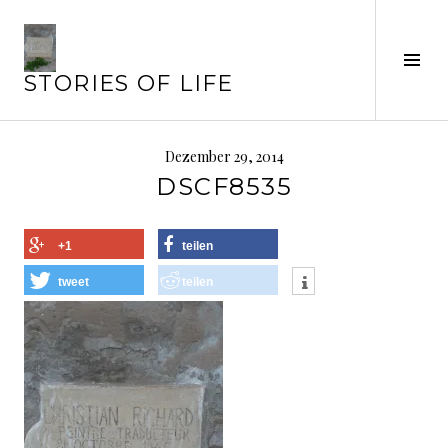
Springe
zum
Seit
Inhalt
STORIES OF LIFE
ums
Dezember 29, 2014
DSCF8535
+1
teilen
tweet
teilen