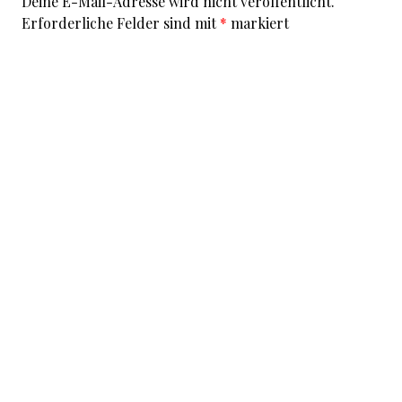
Deine E-Mail-Adresse wird nicht veröffentlicht.
Erforderliche Felder sind mit
*
markiert
Kommentar
*
I accept that my given data and my IP address is sent
to a server in the USA only for the purpose of spam
prevention through the
Akismet
program.
More
information on Akismet and GDPR
.
Name
*