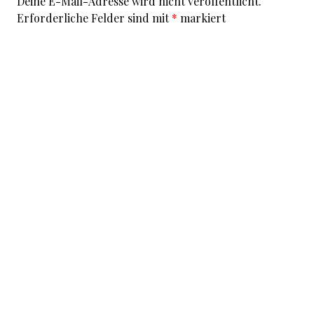
Deine E-Mail-Adresse wird nicht veröffentlicht.
Erforderliche Felder sind mit
*
markiert
Kommentar
*
I accept that my given data and my IP address is sent
to a server in the USA only for the purpose of spam
prevention through the
Akismet
program.
More
information on Akismet and GDPR
.
Name
*