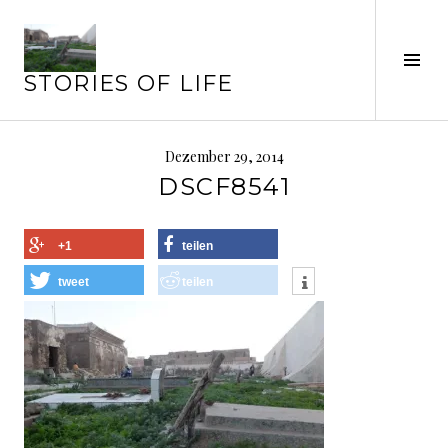
Springe
zum
Seit
Inhalt
STORIES OF LIFE
ums
Dezember 29, 2014
DSCF8541
+1
teilen
tweet
teilen