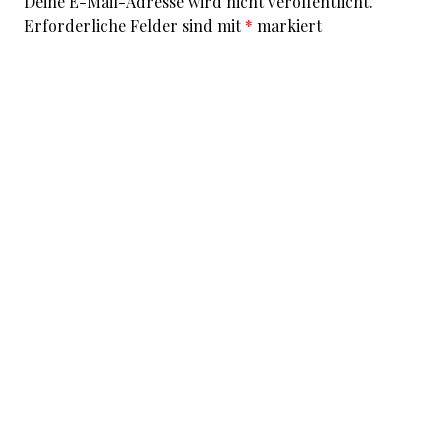
Deine E-Mail-Adresse wird nicht veröffentlicht.
Erforderliche Felder sind mit
*
markiert
Kommentar
*
I accept that my given data and my IP address is sent
to a server in the USA only for the purpose of spam
prevention through the
Akismet
program.
More
information on Akismet and GDPR
.
Name
*