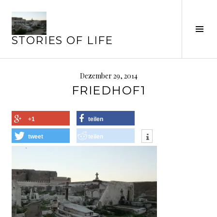
Springe
zum
Seit
Inhalt
STORIES OF LIFE
ums
Dezember 29, 2014
FRIEDHOF1
+1
teilen
tweet
teilen