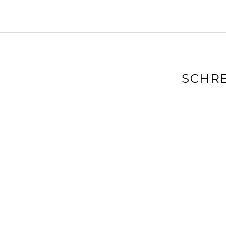
SCHRE
Deine E-Mai
markiert
Kommenta