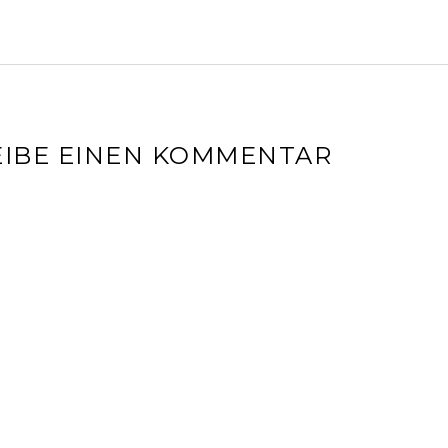
IBE EINEN KOMMENTAR
l-Adresse wird nicht veröffentlicht.
Erforderliche Felder sin
r
*