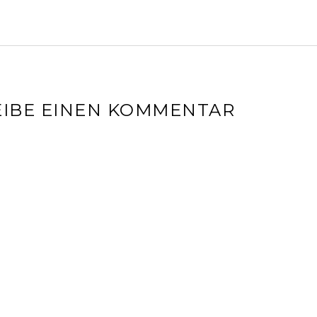
IBE EINEN KOMMENTAR
l-Adresse wird nicht veröffentlicht.
Erforderliche Felder sin
r
*