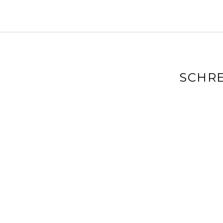
SCHRE
Deine E-Mai
markiert
Kommenta