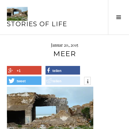
Springe
zum
Seit
Inhalt
STORIES OF LIFE
ums
Januar 20, 2015
MEER
+1
teilen
tweet
teilen