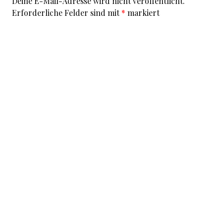
Deine E-Mail-Adresse wird nicht veröffentlicht.
Erforderliche Felder sind mit
*
markiert
Kommentar
*
I accept that my given data and my IP address is sent
to a server in the USA only for the purpose of spam
prevention through the
Akismet
program.
More
information on Akismet and GDPR
.
Name
*