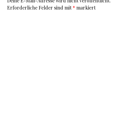
Deine E-Mail-Adresse wird nicht veröffentlicht.
Erforderliche Felder sind mit
*
markiert
Kommentar
*
I accept that my given data and my IP address is sent
to a server in the USA only for the purpose of spam
prevention through the
Akismet
program.
More
information on Akismet and GDPR
.
Name
*