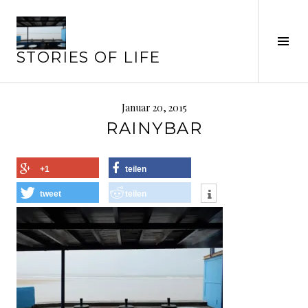
Springe
zum
Seit
Inhalt
STORIES OF LIFE
ums
Januar 20, 2015
RAINYBAR
+1
teilen
tweet
teilen