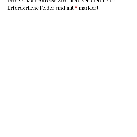
Deine E-Mail-Adresse wird nicht veröffentlicht.
Erforderliche Felder sind mit
*
markiert
Kommentar
*
I accept that my given data and my IP address is sent
to a server in the USA only for the purpose of spam
prevention through the
Akismet
program.
More
information on Akismet and GDPR
.
Name
*