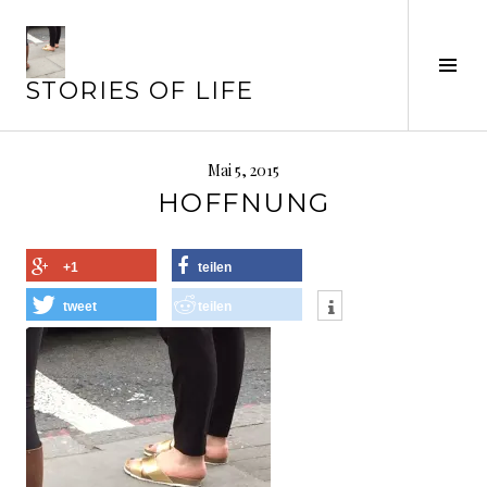
Springe
zum
Inhalt
Seit
STORIES OF LIFE
ums
Mai 5, 2015
HOFFNUNG
+1
teilen
tweet
teilen