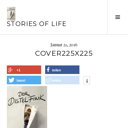
Springe
zum
Inhalt
Seit
STORIES OF LIFE
ums
Januar 21, 2016
COVER225X225
+1
teilen
tweet
teilen