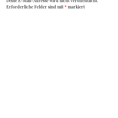
Deine E-Mail-Adresse wird nicht veröffentlicht.
Erforderliche Felder sind mit
*
markiert
Kommentar
*
I accept that my given data and my IP address is sent
to a server in the USA only for the purpose of spam
prevention through the
Akismet
program.
More
information on Akismet and GDPR
.
Name
*