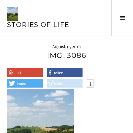
Springe
zum
Inhalt
Seit
STORIES OF LIFE
ums
August 31, 2016
IMG_3086
+1
teilen
tweet
teilen