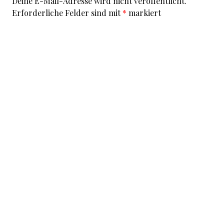
Deine E-Mail-Adresse wird nicht veröffentlicht.
Erforderliche Felder sind mit
*
markiert
Kommentar
*
I accept that my given data and my IP address is sent
to a server in the USA only for the purpose of spam
prevention through the
Akismet
program.
More
information on Akismet and GDPR
.
Name
*