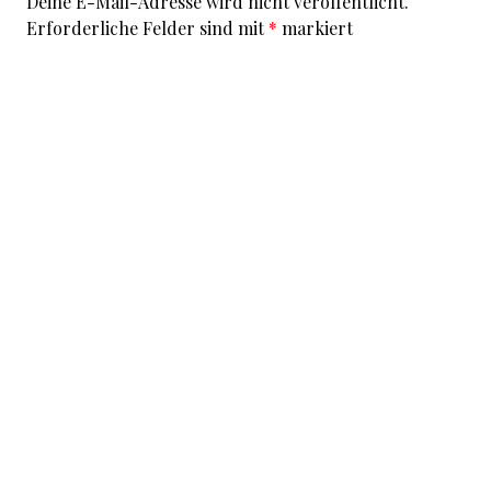
Deine E-Mail-Adresse wird nicht veröffentlicht.
Erforderliche Felder sind mit
*
markiert
Kommentar
*
I accept that my given data and my IP address is sent
to a server in the USA only for the purpose of spam
prevention through the
Akismet
program.
More
information on Akismet and GDPR
.
Name
*