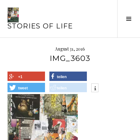
Springe
zum
Inhalt
Seit
STORIES OF LIFE
ums
August 31, 2016
IMG_3603
+1
teilen
tweet
teilen