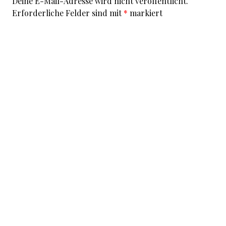
Deine E-Mail-Adresse wird nicht veröffentlicht.
Erforderliche Felder sind mit
*
markiert
Kommentar
*
I accept that my given data and my IP address is sent
to a server in the USA only for the purpose of spam
prevention through the
Akismet
program.
More
information on Akismet and GDPR
.
Name
*