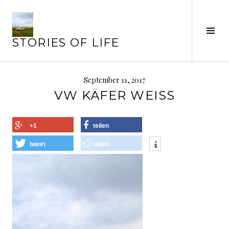
Springe
zum
Inhalt
Seit
STORIES OF LIFE
ums
September 11, 2017
VW KÄFER WEISS
+1
teilen
tweet
teilen