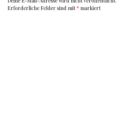
Deine E-Mail-Adresse wird nicht veröffentlicht.
Erforderliche Felder sind mit
*
markiert
Kommentar
*
I accept that my given data and my IP address is sent
to a server in the USA only for the purpose of spam
prevention through the
Akismet
program.
More
information on Akismet and GDPR
.
Name
*