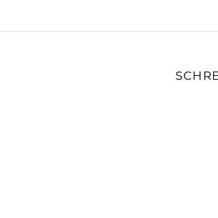
SCHRE
Deine E-Mai
markiert
Kommenta