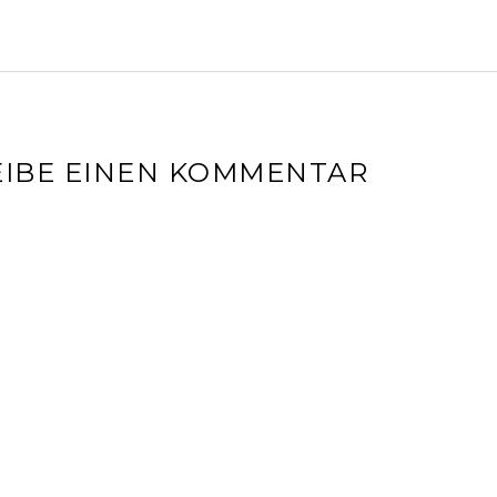
IBE EINEN KOMMENTAR
l-Adresse wird nicht veröffentlicht.
Erforderliche Felder sin
r
*