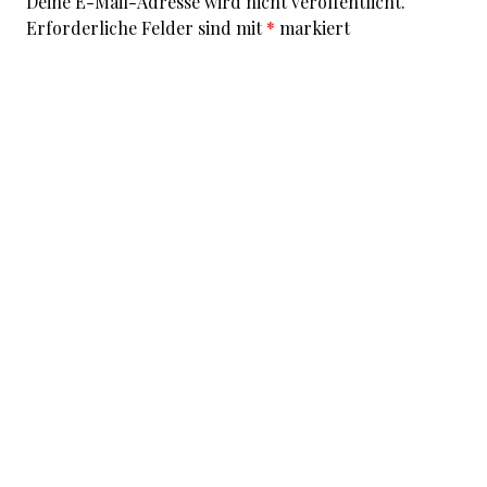
Deine E-Mail-Adresse wird nicht veröffentlicht.
Erforderliche Felder sind mit
*
markiert
Kommentar
*
I accept that my given data and my IP address is sent
to a server in the USA only for the purpose of spam
prevention through the
Akismet
program.
More
information on Akismet and GDPR
.
Name
*