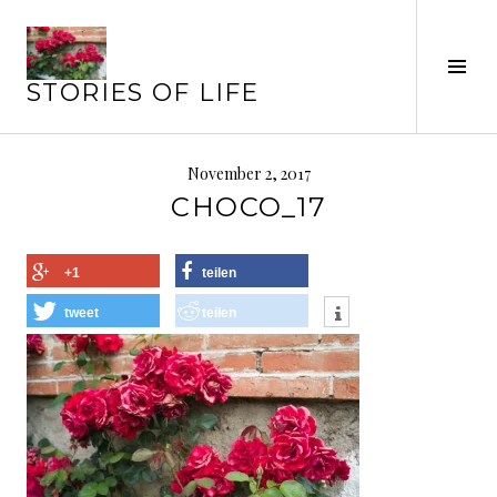
Springe
zum
Inhalt
Seit
STORIES OF LIFE
ums
November 2, 2017
CHOCO_17
+1
teilen
tweet
teilen