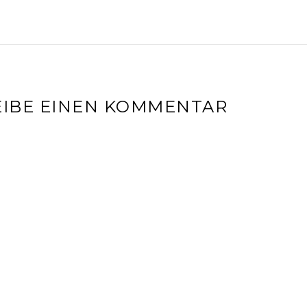
IBE EINEN KOMMENTAR
l-Adresse wird nicht veröffentlicht.
Erforderliche Felder sin
r
*