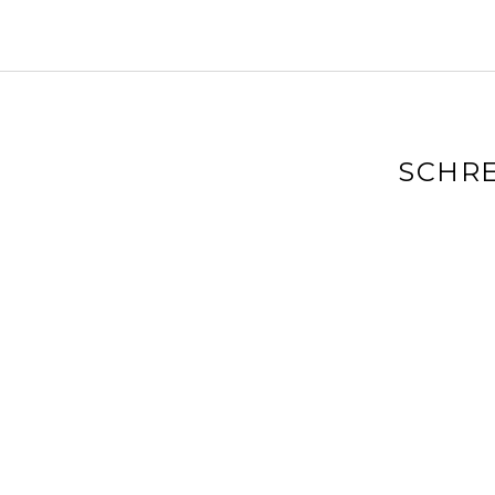
SCHRE
Deine E-Mai
markiert
Kommenta