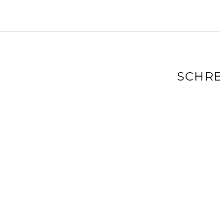
SCHRE
Deine E-Mai
markiert
Kommenta