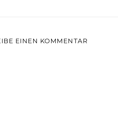
IBE EINEN KOMMENTAR
l-Adresse wird nicht veröffentlicht.
Erforderliche Felder sin
r
*