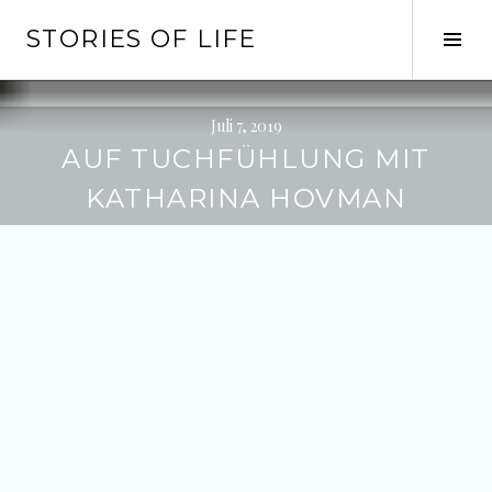
Springe
STORIES OF LIFE
zum
Seit
Inhalt
ums
Juli 7, 2019
AUF TUCHFÜHLUNG MIT
KATHARINA HOVMAN