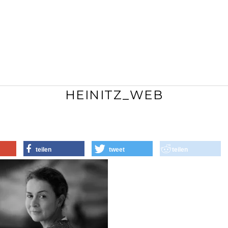
HEINITZ_WEB
teilen
tweet
teilen