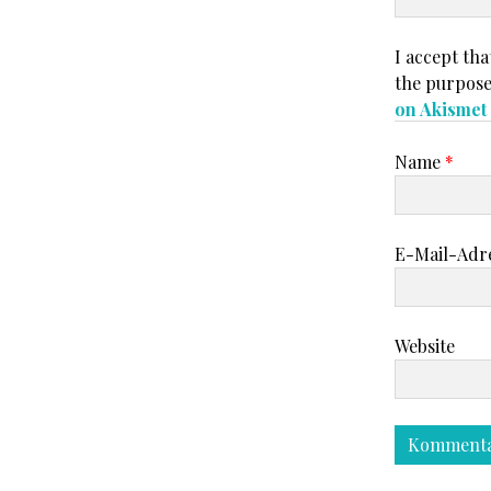
I accept tha
the purpose
on Akisme
Name
*
E-Mail-Adr
Website