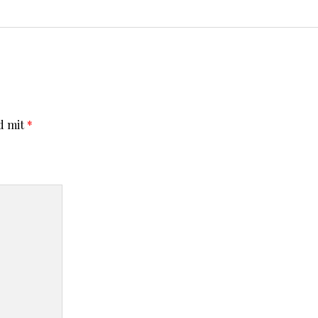
d mit
*