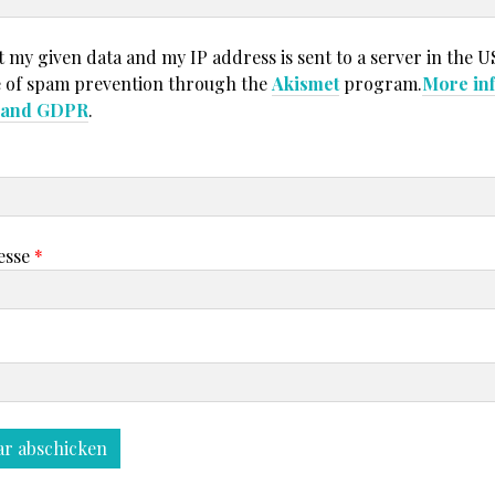
t my given data and my IP address is sent to a server in the U
 of spam prevention through the
Akismet
program.
More in
t and GDPR
.
esse
*