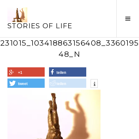
Springe
zum
Inhalt
Seit
STORIES OF LIFE
ums
231015_103418863156408_3360195
48_N
+1
teilen
tweet
teilen