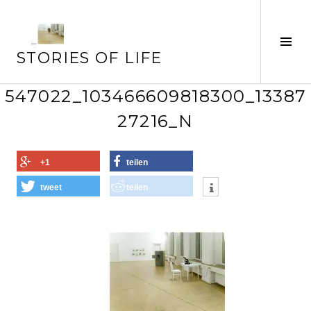
Springe
zum
Seit
Inhalt
STORIES OF LIFE
ums
547022_103466609818300_13387
27216_N
+1
teilen
tweet
teilen