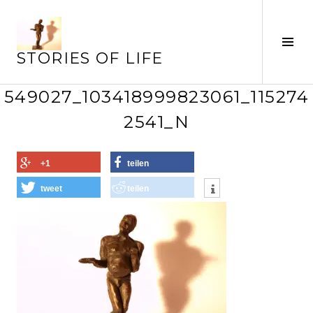
Springe
zum
Inhalt
Seit
STORIES OF LIFE
ums
549027_103418999823061_115274
2541_N
+1
teilen
tweet
teilen