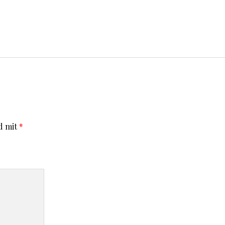
d mit
*