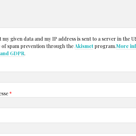
t my given data and my IP address is sent to a server in the U
 of spam prevention through the
Akismet
program.
More in
t and GDPR
.
esse
*