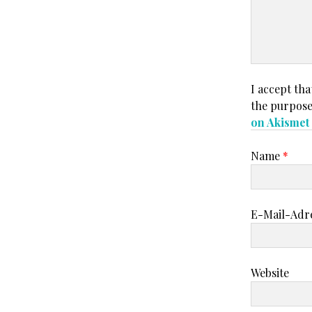
I accept tha
the purpose
on Akisme
Name
*
E-Mail-Adr
Website