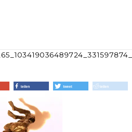
265_103419036489724_331597874_
teilen
tweet
teilen