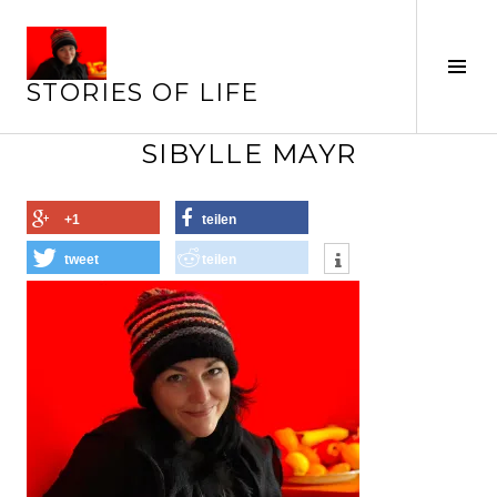
Springe
zum
Inhalt
Seit
STORIES OF LIFE
ums
SIBYLLE MAYR
+1
teilen
tweet
teilen