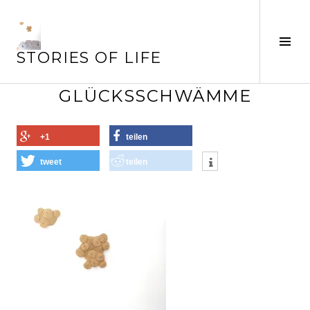
Springe
zum
Seit
Inhalt
STORIES OF LIFE
ums
GLÜCKSSCHWÄMME
+1
teilen
tweet
teilen