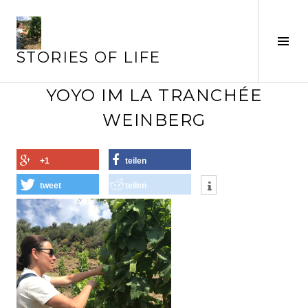
Springe
zum
Inhalt
Seit
STORIES OF LIFE
ums
YOYO IM LA TRANCHÉE
WEINBERG
+1
teilen
tweet
teilen