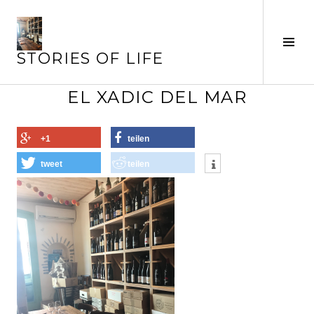
Springe
zum
Inhalt
Seit
STORIES OF LIFE
ums
EL XADIC DEL MAR
+1
teilen
tweet
teilen