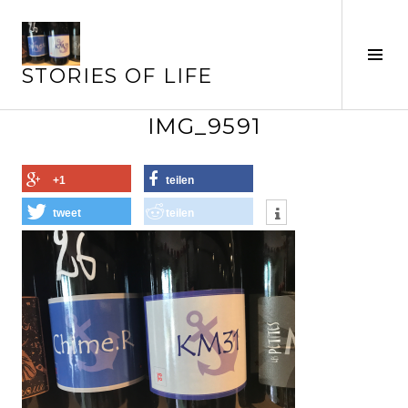
Springe
zum
Inhalt
Seit
STORIES OF LIFE
ums
IMG_9591
+1
teilen
tweet
teilen