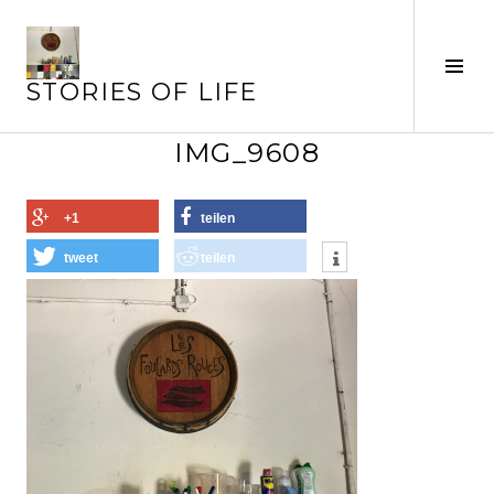
Springe
zum
Inhalt
Seit
STORIES OF LIFE
ums
IMG_9608
+1
teilen
tweet
teilen