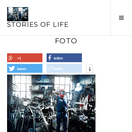
Springe
zum
Seit
Inhalt
STORIES OF LIFE
ums
FOTO
+1
teilen
tweet
teilen