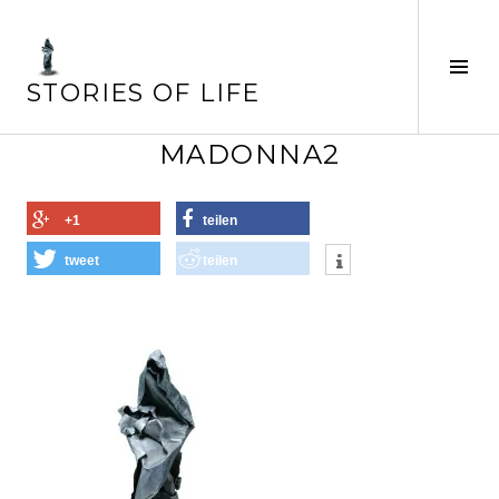
Springe
zum
Seit
Inhalt
STORIES OF LIFE
ums
MADONNA2
+1
teilen
tweet
teilen