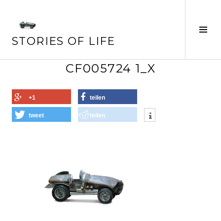
Springe
zum
Seit
Inhalt
STORIES OF LIFE
ums
CF005724 1_X
+1
teilen
tweet
teilen