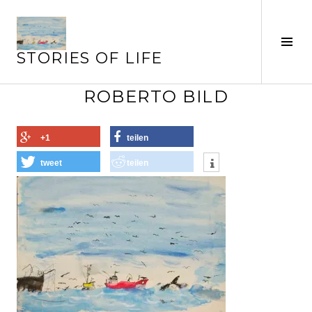
Springe
zum
Seit
Inhalt
STORIES OF LIFE
ums
ROBERTO BILD
+1
teilen
tweet
teilen