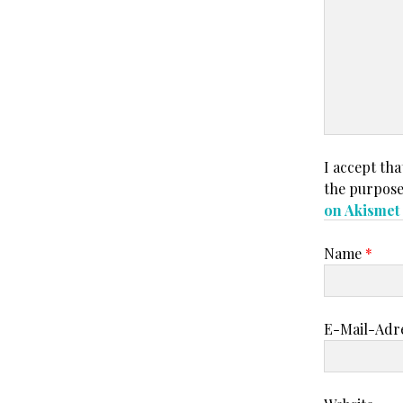
I accept tha
the purpose
on Akisme
Name
*
E-Mail-Adr