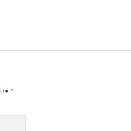
d mit
*