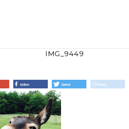
IMG_9449
teilen
tweet
teilen