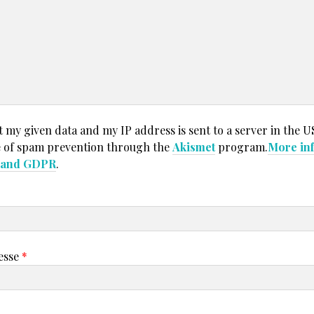
t my given data and my IP address is sent to a server in the U
 of spam prevention through the
Akismet
program.
More in
t and GDPR
.
esse
*